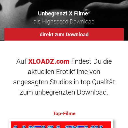
Unbegrenzt X Filme
*
als Highspeed Download
direkt zum Download
Auf
XLOADZ.com
findest Du die
aktuellen Erotikfilme von
angesagten Studios in top Qualität
zum unbegrenzten Download.
Top-Filme