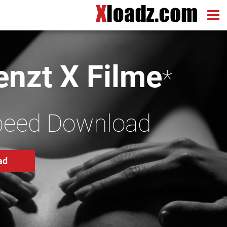
nzt X Filme
*
peed Download
ad