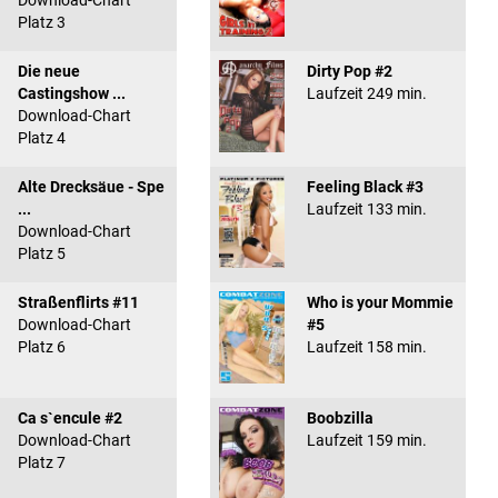
Download-Chart
Platz 3
Die neue
Dirty Pop #2
Castingshow ...
Laufzeit 249 min.
Download-Chart
Platz 4
Alte Drecksäue - Spe
Feeling Black #3
...
Laufzeit 133 min.
Download-Chart
Platz 5
Straßenflirts #11
Who is your Mommie
Download-Chart
#5
Platz 6
Laufzeit 158 min.
Ca s`encule #2
Boobzilla
Download-Chart
Laufzeit 159 min.
Platz 7