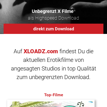
Unbegrenzt X Filme
*
als Highspeed Download
direkt zum Download
Auf
XLOADZ.com
findest Du die
aktuellen Erotikfilme von
angesagten Studios in top Qualität
zum unbegrenzten Download.
Top-Filme